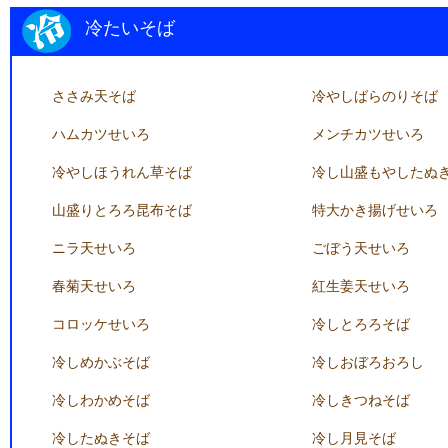
冷たいそば
ささみ天そば
冷やしばらのりそば
ハムカツせいろ
メンチカツせいろ
冷やしほうれん草そば
冷し山盛もやしたぬ
山盛りとろろ昆布そば
特大かき揚げせいろ
ニラ天せいろ
ごぼう天せいろ
春菊天せいろ
紅生姜天せいろ
コロッケせいろ
冷しとろろそば
冷しめかぶそば
冷しおぼろおろし
冷しわかめそば
冷しきつねそば
冷したぬきそば
冷し月見そば