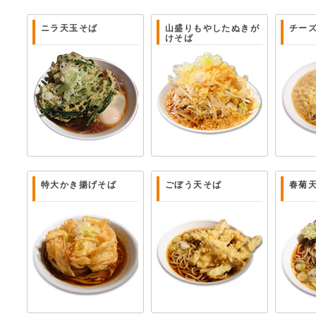
ニラ天玉そば
山盛りもやしたぬきが
チー
けそば
特大かき揚げそば
ごぼう天そば
春菊