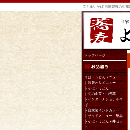
立ち食いそば 自家製麺の生
トップページ
そば・うどんメニュー
├
週替わりメニュー
├
そば・うどん
├
旬の山菜・山野草
├
インターナショナルそ
ば
├
自家製インドカレー
├
サイドメニュー・単品
├
そば・うどん＋丼セッ
ト