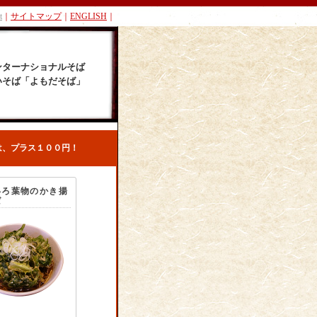
t
｜
サイトマップ
｜
ENGLISH
｜
ンターナショナルそば
いそば「よもだそば」
は、プラス１００円！
いろ葉物のかき揚
ば