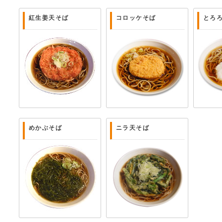
紅生姜天そば
コロッケそば
とろ
めかぶそば
ニラ天そば