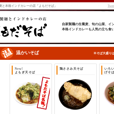
蕎麦と本格インドカレーの店「よもだそば」
Twee
自家製麺の生蕎麦、旬の山菜、イ
本格インドカレーも人気の立ち食
温かいそば
※そば大盛り
New!
鶏ささみ天そば
いろ
よもぎ天そば
げそ