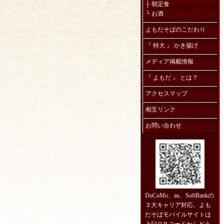
├
朝定食
└
お酒
よもだそばのこだわり
『 特大 』 かき揚げ
メディア掲載情報
『 よもだ 』 とは？
アクセスマップ
相互リンク
お問い合わせ
DoCoMo、au、SoftBankの
３大キャリア対応。よも
だそばモバイルサイトは