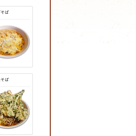
ズそば
天そば