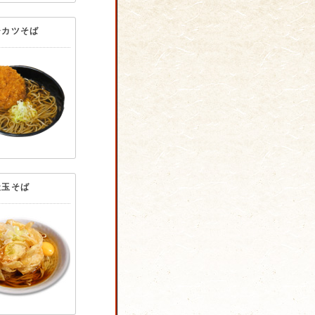
チカツそば
天玉そば