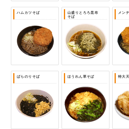
ハムカツそば
山盛りとろろ昆布
メン
そば
ばらのりそば
ほうれん草そば
特大